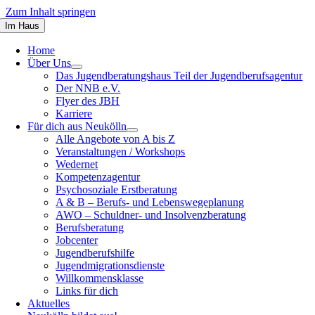
Zum Inhalt springen
Im Haus
Home
Über Uns
Das Jugendberatungshaus Teil der Jugendberufsagentur
Der NNB e.V.
Flyer des JBH
Karriere
Für dich aus Neukölln
Alle Angebote von A bis Z
Veranstaltungen / Workshops
Wedernet
Kompetenzagentur
Psychosoziale Erstberatung
A & B – Berufs- und Lebenswegeplanung
AWO – Schuldner- und Insolvenzberatung
Berufsberatung
Jobcenter
Jugendberufshilfe
Jugendmigrationsdienste
Willkommensklasse
Links für dich
Aktuelles