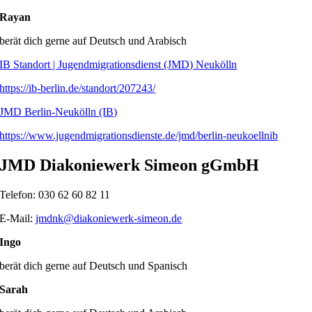
Rayan
berät dich gerne auf Deutsch und Arabisch
IB Standort | Jugendmigrationsdienst (JMD) Neukölln
https://ib-berlin.de/standort/207243/
JMD Berlin-Neukölln (IB)
https://www.jugendmigrationsdienste.de/jmd/berlin-neukoellnib
JMD Diakoniewerk Simeon gGmbH
Telefon: 030 62 60 82 11
E-Mail:
jmdnk@diakoniewerk-simeon.de
Ingo
berät dich gerne auf Deutsch und Spanisch
Sarah