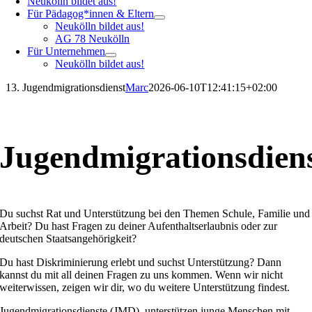
Neukölln bildet aus!
Für Pädagog*innen & Eltern
Neukölln bildet aus!
AG 78 Neukölln
Für Unternehmen
Neukölln bildet aus!
13. Jugendmigrationsdienst
Marc
2026-06-10T12:41:15+02:00
Jugendmigrationsdien
Du suchst Rat und Unterstützung bei den Themen Schule, Familie und
Arbeit? Du hast Fragen zu deiner Aufenthaltserlaubnis oder zur
deutschen Staatsangehörigkeit?
Du hast Diskriminierung erlebt und suchst Unterstützung? Dann
kannst du mit all deinen Fragen zu uns kommen. Wenn wir nicht
weiterwissen, zeigen wir dir, wo du weitere Unterstützung findest.
Jugendmigrationsdienste (JMD) unterstützen junge Menschen mit