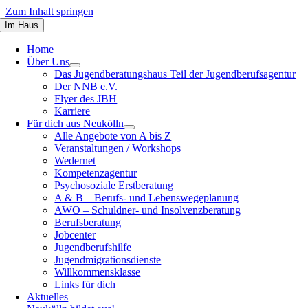
Zum Inhalt springen
Im Haus
Home
Über Uns
Das Jugendberatungshaus Teil der Jugendberufsagentur
Der NNB e.V.
Flyer des JBH
Karriere
Für dich aus Neukölln
Alle Angebote von A bis Z
Veranstaltungen / Workshops
Wedernet
Kompetenzagentur
Psychosoziale Erstberatung
A & B – Berufs- und Lebenswegeplanung
AWO – Schuldner- und Insolvenzberatung
Berufsberatung
Jobcenter
Jugendberufshilfe
Jugendmigrationsdienste
Willkommensklasse
Links für dich
Aktuelles