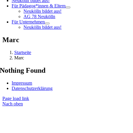
Neukölln bildet aus!
Für Pädagog*innen & Eltern
Neukölln bildet aus!
AG 78 Neukölln
Für Unternehmen
Neukölln bildet aus!
Marc
Startseite
Marc
Nothing Found
Impressum
Datenschutzerklärung
Page load link
Nach oben