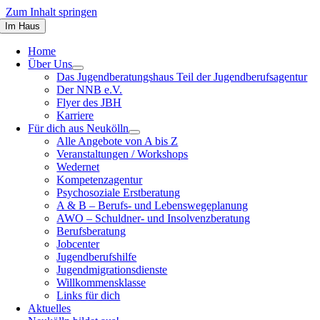
Zum Inhalt springen
Im Haus
Home
Über Uns
Das Jugendberatungshaus Teil der Jugendberufsagentur
Der NNB e.V.
Flyer des JBH
Karriere
Für dich aus Neukölln
Alle Angebote von A bis Z
Veranstaltungen / Workshops
Wedernet
Kompetenzagentur
Psychosoziale Erstberatung
A & B – Berufs- und Lebenswegeplanung
AWO – Schuldner- und Insolvenzberatung
Berufsberatung
Jobcenter
Jugendberufshilfe
Jugendmigrationsdienste
Willkommensklasse
Links für dich
Aktuelles